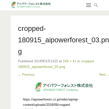
cropped-
180915_aipowerforest_03.pn
g
Published
2018年9月15日
at
245 × 41
in
cropped-
180915_aipowerforest_03.png
← Previous
Next 
https://aipowerforest.co.jp/index/wp/wp-
content/uploads/2018/09/cropped-