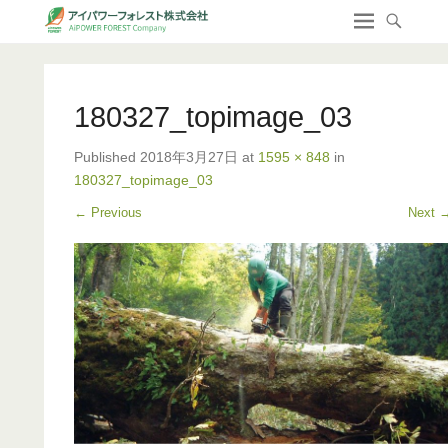
180327_topimage_03
Published
2018年3月27日
at
1595 × 848
in
180327_topimage_03
← Previous
Next 